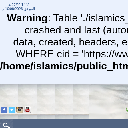
27/02/1448 هـ
الموافق
10/08/2026 م
Warning
: Table './islami
crashed and last (auto
data, created, headers,
WHERE cid = 'https://ww
/home/islamics/public_ht